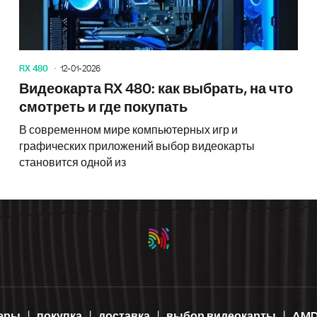
RX 480
12-01-2026
Видеокарта RX 480: как выбрать, на что
смотреть и где покупать
В современном мире компьютерных игр и
графических приложений выбор видеокарты
становится одной из
еры
покупка
доставка
выбор видеокарты
AMD