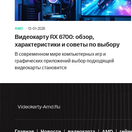
AMD
13-01-2026
Видеокарту RX 6700: обзор,
характеристики и советы по выбору
В современном мире компьютерных игр и
графических приложений выбор подходящей
видеокарты становится
Videokarty-Amd.ru
Главная
Новости
видеокарта
AMD
гейм