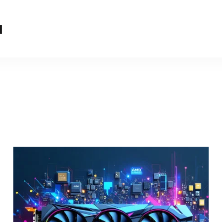
videokarty-amd.r
u
Покупка