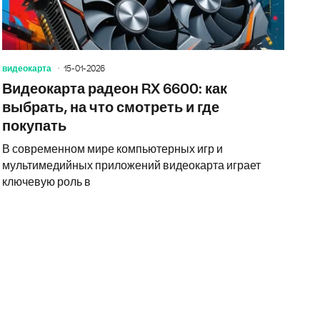
видеокарта
15-01-2026
Видеокарта радеон RX 6600: как
выбрать, на что смотреть и где
покупать
В современном мире компьютерных игр и
мультимедийных приложений видеокарта играет
ключевую роль в
рту RX 6700: обзор, характеристики и советы по выбору
Видеокарта