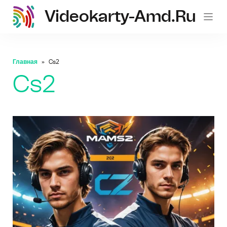
Videokarty-Amd.ru
Главная
Cs2
Cs2