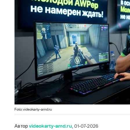
Foto: videokarty-amd.ru
Автор
videokarty-amd.ru
, 01-07-2026