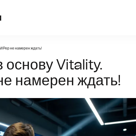
videokarty-amd.r
u
 AWPер не намерен ждать!
основу Vitality.
е намерен ждать!