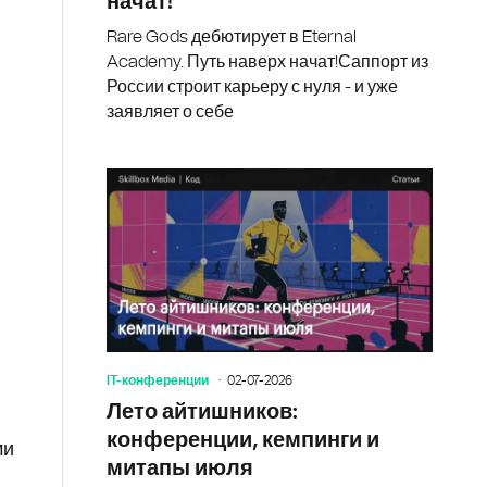
начат!
Rare Gods дебютирует в Eternal
Academy. Путь наверх начат!Саппорт из
России строит карьеру с нуля - и уже
заявляет о себе
IT-конференции
02-07-2026
Лето айтишников:
конференции, кемпинги и
ми
митапы июля