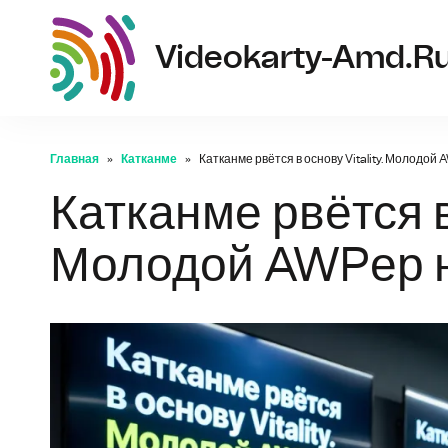
Videokarty-Amd.r
Главная
Катканме
Катканме рвётся в основу Vitality. Молодой
Катканме рвётся в 
Молодой AWPер н