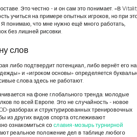
таве. Это честно - и он сам это понимает. «В Vitalit
сть учиться на примере опытных игроков, но при эт
 Я понимаю, что мне нужно ещё много работать,
лок без лишней рисовки.
ну слов
рая либо подтвердит потенциал, либо вернёт его на
дежды» и «игроком основы» определяется букваль
сивые слова здесь не работают.
ачивается на фоне глобального тренда: молодые
ков по всей Европе. Это не случайность - новое
VOD-разборах и структурированных тренировочных
убы из других видов спорта отслеживают
жно ознакомиться со
славия-мозырь турнирной
жают реальное положение дел в таблице любого