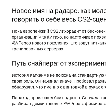
Новое имя на радаре: как моло
говорить о себе весь CS2-сце
Пока европейский CS2 лихорадит от бесконеч
организации Vitality тихо, но настойчиво поя
AWPеров нового поколения. Его зовут Катканм
тренировочных серверах.
Путь снайпера: от экспериме
История Катканме не похожа на стандартную
свою роль. Он начинал иначе. Пробовал разные
обнаружил, что именно с винтовкой в руках ег
Переход произошёл без надрыва. Сначала тре
разбирал демки топовых AWPеров, фиксировал