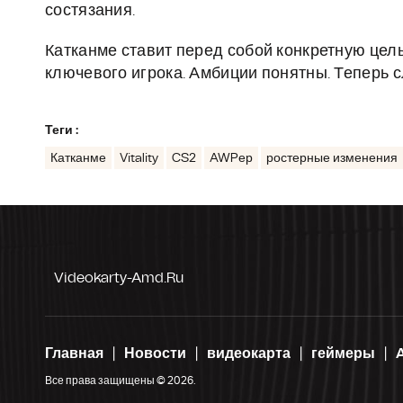
состязания.
Катканме ставит перед собой конкретную цель -
ключевого игрока. Амбиции понятны. Теперь с
Теги :
Катканме
Vitality
CS2
AWPер
ростерные изменения
Videokarty-Amd.ru
Главная
Новости
видеокарта
геймеры
Все права защищены © 2026.