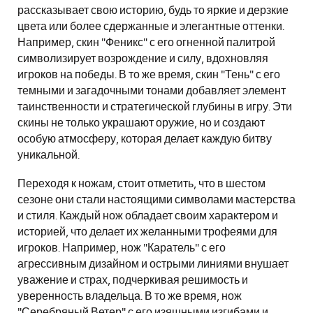
рассказывает свою историю, будь то яркие и дерзкие
цвета или более сдержанные и элегантные оттенки.
Например, скин "Феникс" с его огненной палитрой
символизирует возрождение и силу, вдохновляя
игроков на победы. В то же время, скин "Тень" с его
темными и загадочными тонами добавляет элемент
таинственности и стратегической глубины в игру. Эти
скины не только украшают оружие, но и создают
особую атмосферу, которая делает каждую битву
уникальной.
Переходя к ножам, стоит отметить, что в шестом
сезоне они стали настоящими символами мастерства
и стиля. Каждый нож обладает своим характером и
историей, что делает их желанными трофеями для
игроков. Например, нож "Каратель" с его
агрессивным дизайном и острыми линиями внушает
уважение и страх, подчеркивая решимость и
уверенность владельца. В то же время, нож
"Серебряный Ветер" с его изящными изгибами и